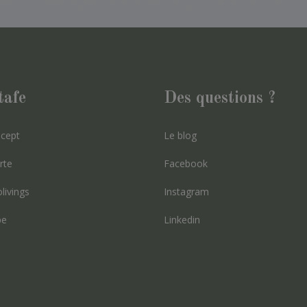
tafe
Des questions ?
cept
Le blog
rte
Facebook
livings
Instagram
pe
Linkedin