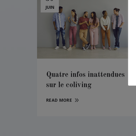
JUIN
Quatre infos inattendues
sur le coliving
READ MORE