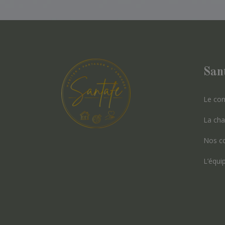
San
Le con
La cha
Nos co
L’équi