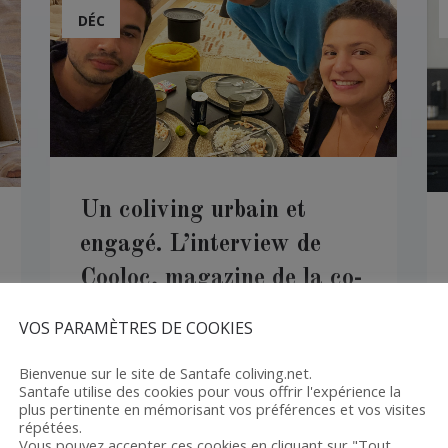
DÉC
Un coliving urbain et
engagé. L’interview de
Cooloc, magazine de la co-
location
VOS PARAMÈTRES DE COOKIES
READ MORE
Bienvenue sur le site de Santafe coliving.net.
Santafe utilise des cookies pour vous offrir l'expérience la
plus pertinente en mémorisant vos préférences et vos visites
répétées.
Vous pouvez accepter ces cookies en cliquant sur "Tout